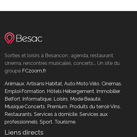
Sorties et loisirs à Besancon : agenda, restaurant,
cinema, rencontres musicales, concerts... Un site du
groupe
FCzoom.fr
Animaux
,
Artisans·Habitat
,
Auto·Moto·Vélo
,
Cinémas
,
Emploi·Formation
,
Hôtels·Hébergement
,
Immobilier
Belfort
,
Informatique
,
Loisirs
,
Mode·Beauté
,
Musique·Concerts
,
Premium
,
Produits du terroir·Vins
,
Restaurants
,
Services à domicile
,
Services aux
professionnels
,
Sport
,
Tourisme
.
Liens directs