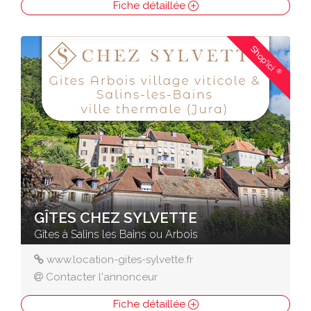
Fiche détaillée
Shop'ici
®
GÎTES CHEZ SYLVETTE
Gîtes à Salins les Bains ou Arbois
www.location-gites-sylvette.fr
Contacter l'annonceur
Fiche détaillée