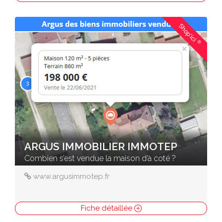
Shop'ici
®
ARGUS IMMOBILIER IMMOTEP
Combien s’est vendue la maison d’à coté ?
www.argusimmotep.fr
Fiche détaillée