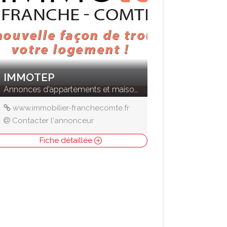
IMMOTEP
Annonces d'appartements et maisons à vendre
www.immobilier-franchecomte.fr
Contacter l'annonceur
Fiche détaillée