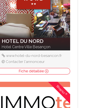
HOTEL DU NORD
Hotel Centre Ville Besançon
www.hotel-du-nord-besancon.fr
Contacter l'annonceur
Fiche détaillée
Shop'ici
®