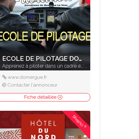
ECOLE DE PILOTAGE DOMERGUE
Apprenez à piloter dans un cadre époustouflant
www.domergue.fr
Contacter l'annonceur
Fiche détaillée
Shop'ici
®