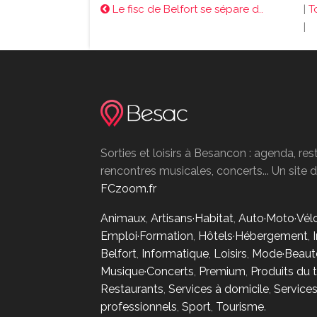
Le fisc de Belfort se sépare d..
|
T
|
Sorties et loisirs à Besancon : agenda, res
rencontres musicales, concerts... Un site
FCzoom.fr
Animaux
,
Artisans·Habitat
,
Auto·Moto·Vél
Emploi·Formation
,
Hôtels·Hébergement
,
Belfort
,
Informatique
,
Loisirs
,
Mode·Beaut
Musique·Concerts
,
Premium
,
Produits du t
Restaurants
,
Services à domicile
,
Service
professionnels
,
Sport
,
Tourisme
.