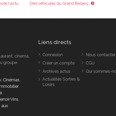
oute l'actu
Des véhicules du Grand Besanç..
Liens directs
Connexion
Nous contacter
taurant, cinema,
 du groupe
Créer un compte
CGU
Archives actus
Qui sommes-n
Actualités Sorties &
o
,
Cinémas
,
Loisirs
Immobilier
é
,
erroir·Vins
,
s aux