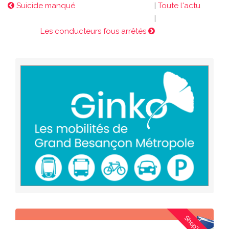
Suicide manqué
|
Toute l'actu
|
Les conducteurs fous arrêtés
Shop'ici