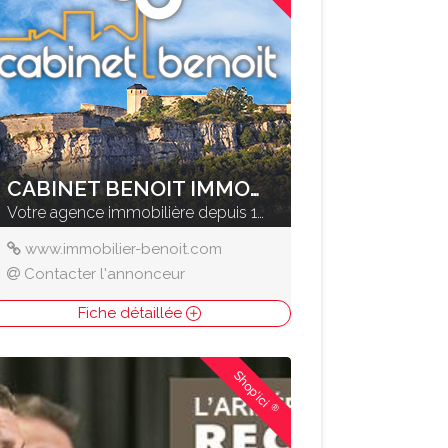
CABINET BENOIT IMMOBILIER
Votre agence immobilière depuis 1961
www.immobilier-benoit.com
Contacter l'annonceur
Fiche détaillée
Shop'ici
®