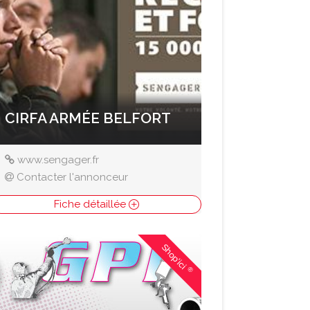
CIRFA ARMÉE BELFORT
www.sengager.fr
Contacter l'annonceur
Fiche détaillée
Shop'ici
®