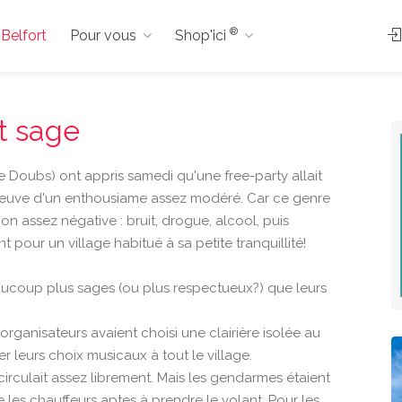
®
 Belfort
Pour vous
Shop'ici
t sage
 Doubs) ont appris samedi qu'une free-party allait
 preuve d'un enthousiame assez modéré. Car ce genre
on assez négative : bruit, drogue, alcool, puis
nt pour un village habitué à sa petite tranquillité!
aucoup plus sages (ou plus respectueux?) que leurs
s organisateurs avaient choisi une clairière isolée au
r leurs choix musicaux à tout le village.
e circulait assez librement. Mais les gendarmes étaient
ue les chauffeurs aptes à prendre le volant. Pour les