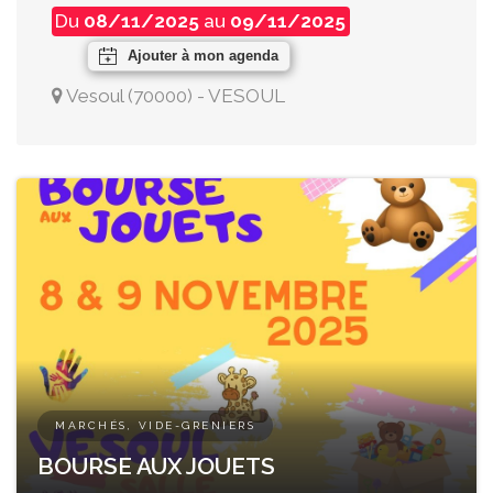
Du
08/11/2025
au
09/11/2025
Ajouter à mon agenda
Vesoul
(
70000
)
-
VESOUL
MARCHÉS, VIDE-GRENIERS
BOURSE AUX JOUETS