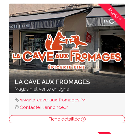
Shop'ici
®
LA CAVE AUX FROMAGES
Magasin et vente en ligne
www.la-cave-aux-fromages.fr/
Contacter l'annonceur
Fiche détaillée