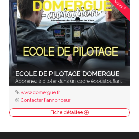
Shop'ici
®
ECOLE DE PILOTAGE DOMERGUE
Apprenez à piloter dans un cadre époustouflant
www.domergue.fr
Contacter l'annonceur
Fiche détaillée