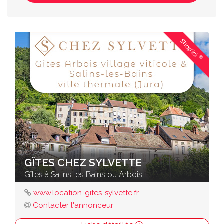
Shop'ici
®
GÎTES CHEZ SYLVETTE
Gîtes à Salins les Bains ou Arbois
www.location-gites-sylvette.fr
Contacter l'annonceur