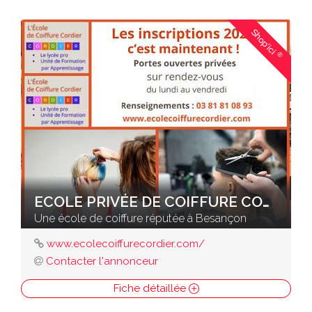
Shop'ici
®
ECOLE PRIVÉE DE COIFFURE CORDIER
Une école de coiffure réputée à Besançon
www.ecolecoiffurecordier.com/
Contacter l'annonceur
Fiche détaillée