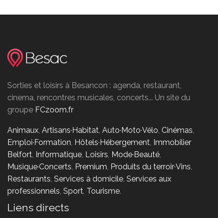
Sorties et loisirs à Besancon : agenda, restaurant,
cinema, rencontres musicales, concerts... Un site du
groupe
FCzoom.fr
Animaux
,
Artisans·Habitat
,
Auto·Moto·Vélo
,
Cinémas
,
Emploi·Formation
,
Hôtels·Hébergement
,
Immobilier
Belfort
,
Informatique
,
Loisirs
,
Mode·Beauté
,
Musique·Concerts
,
Premium
,
Produits du terroir·Vins
,
Restaurants
,
Services à domicile
,
Services aux
professionnels
,
Sport
,
Tourisme
.
Liens directs