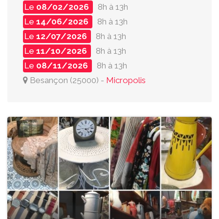
Le
08/02/2026
8h à 13h
Le
14/06/2026
8h à 13h
Le
12/07/2026
8h à 13h
Le
11/10/2026
8h à 13h
Le
08/11/2026
8h à 13h
Besançon
(
25000
)
-
Micropolis