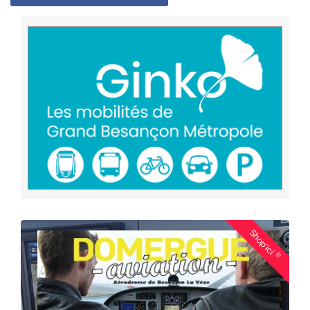
Shop'ici
®