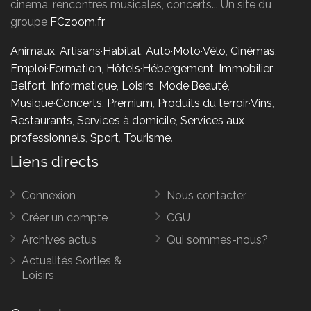
cinema, rencontres musicales, concerts... Un site du
groupe
FCzoom.fr
Animaux
,
Artisans·Habitat
,
Auto·Moto·Vélo
,
Cinémas
,
Emploi·Formation
,
Hôtels·Hébergement
,
Immobilier
Belfort
,
Informatique
,
Loisirs
,
Mode·Beauté
,
Musique·Concerts
,
Premium
,
Produits du terroir·Vins
,
Restaurants
,
Services à domicile
,
Services aux
professionnels
,
Sport
,
Tourisme
.
Liens directs
Connexion
Nous contacter
Créer un compte
CGU
Archives actus
Qui sommes-nous?
Actualités Sorties &
Loisirs