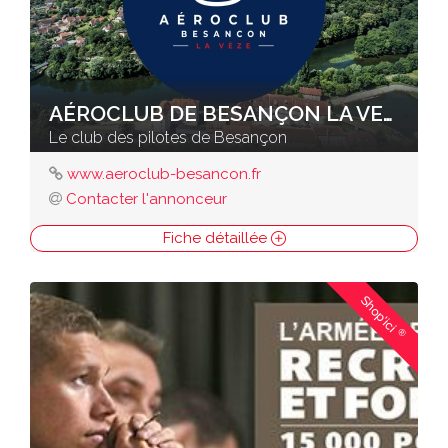
AÉROCLUB DE BESANÇON LA VEZE
Le club des pilotes de Besançon
www.aeroclub-besancon.fr
Contacter l'annonceur
Fiche détaillée
Shop'ici
®