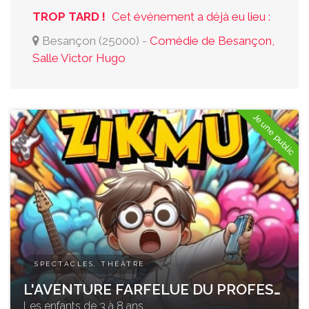
TROP TARD !
Cet événement a déjà eu lieu :
Besançon
(
25000
)
-
Comédie de Besançon,
Salle Victor Hugo
Jeune public
SPECTACLES, THÉÂTRE
L'AVENTURE FARFELUE DU PROFESSEUR ZIKMU
Les enfants de 3 à 8 ans