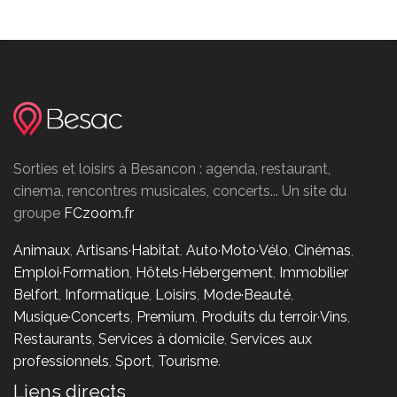
Sorties et loisirs à Besancon : agenda, restaurant,
cinema, rencontres musicales, concerts... Un site du
groupe
FCzoom.fr
Animaux
,
Artisans·Habitat
,
Auto·Moto·Vélo
,
Cinémas
,
Emploi·Formation
,
Hôtels·Hébergement
,
Immobilier
Belfort
,
Informatique
,
Loisirs
,
Mode·Beauté
,
Musique·Concerts
,
Premium
,
Produits du terroir·Vins
,
Restaurants
,
Services à domicile
,
Services aux
professionnels
,
Sport
,
Tourisme
.
Liens directs