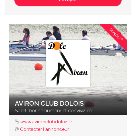
Shop'ici
®
AVIRON CLUB DOLOIS
Sport, bonne humeur et convivialité
www.avironclubdolois.fr
Contacter l'annonceur