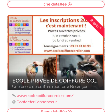
Fiche détaillée
Shop'ici
®
ECOLE PRIVÉE DE COIFFURE CORDIER
Une école de coiffure réputée à Besançon
www.ecolecoiffurecordier.com/
Contacter l'annonceur
Fiche détaillée