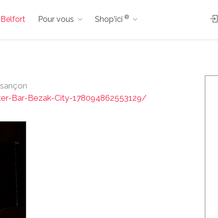
®
 Belfort
Pour vous
Shop'ici
esançon
er-Bar-Bezak-City-178094862553129/