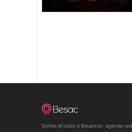
Sorties et loisirs à Besancon : agenda, res