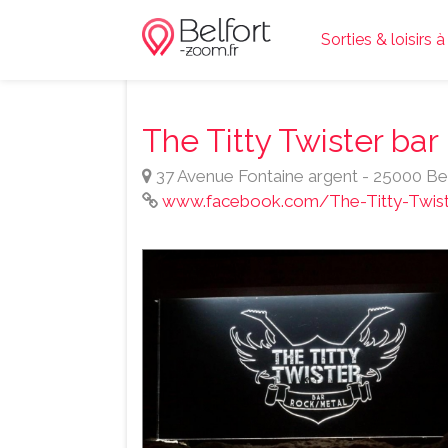
Sorties & loisirs à
The Titty Twister bar
37 Avenue Fontaine argent - 25000 B
www.facebook.com/The-Titty-Twist