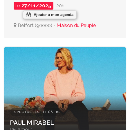
Le
27/11/2025
20h
Ajouter à mon agenda
Belfort
(
90000
)
-
Maison du Peuple
SPECTACLES, THÉÂTRE
PAUL MIRABEL
Par Amour