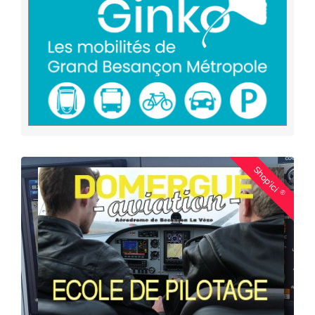
Shop'ici
®