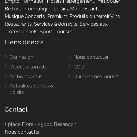
Emploi·Formation
,
Hôtels·Hébergement
,
Immobilier
Belfort
,
Informatique
,
Loisirs
,
Mode·Beauté
,
Musique·Concerts
,
Premium
,
Produits du terroir·Vins
,
Restaurants
,
Services à domicile
,
Services aux
professionnels
,
Sport
,
Tourisme
.
Liens directs
Connexion
Nous contacter
Créer un compte
CGU
Archives actus
Qui sommes-nous?
Actualités Sorties &
Loisirs
Contact
1 place Flore - 25000 Besançon
Nous contacter