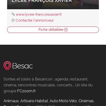
LYCÉE FRANÇOIS XAVIER
www.lycee-francoisxavier.fr
Contacter l'annonceur
Fiche détaillée
Sorties et loisirs à Besancon : agenda, restaurant,
cinema, rencontres musicales, concerts... Un site du
groupe
FCzoom.fr
Animaux
,
Artisans·Habitat
,
Auto·Moto·Vélo
,
Cinémas
,