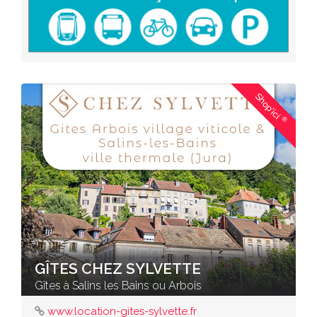
Shop'ici
®
GÎTES CHEZ SYLVETTE
Gîtes à Salins les Bains ou Arbois
www.location-gites-sylvette.fr