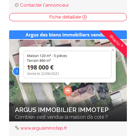
Contacter l'annonceur
Fiche détaillée
Shop'ici
®
ARGUS IMMOBILIER IMMOTEP
Combien s’est vendue la maison d’à coté ?
www.argusimmotep.fr