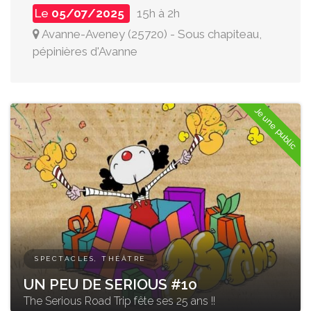
Le
05/07/2025
15h à 2h
Avanne-Aveney
(
25720
)
-
Sous chapiteau,
pépinières d'Avanne
Jeune public
SPECTACLES, THÉÂTRE
UN PEU DE SERIOUS #10
The Serious Road Trip fête ses 25 ans !!