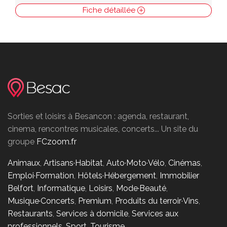
Fiche détaillée
Sorties et loisirs à Besancon : agenda, restaurant,
cinema, rencontres musicales, concerts... Un site du
groupe
FCzoom.fr
Animaux
,
Artisans·Habitat
,
Auto·Moto·Vélo
,
Cinémas
,
Emploi·Formation
,
Hôtels·Hébergement
,
Immobilier
Belfort
,
Informatique
,
Loisirs
,
Mode·Beauté
,
Musique·Concerts
,
Premium
,
Produits du terroir·Vins
,
Restaurants
,
Services à domicile
,
Services aux
professionnels
,
Sport
,
Tourisme
.