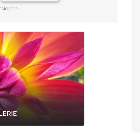
ssiopée
LERIE