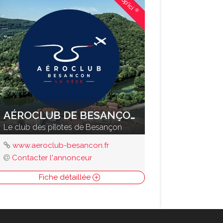
Shop'ici
®
AÉROCLUB DE BESANÇON LA VEZE
Le club des pilotes de Besançon
www.aeroclub-besancon.fr
Contacter l'annonceur
Fiche détaillée