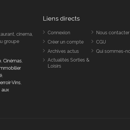
Liens directs
Connexion
Nous contacter
taurant, cinema,
 du groupe
Créer un compte
CGU
Archives actus
Qui sommes-n
Actualités Sorties &
o
,
Cinémas
,
Loisirs
Immobilier
é
,
erroir·Vins
,
s aux