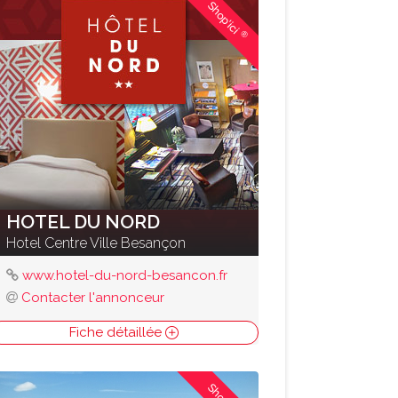
Shop'ici
®
HOTEL DU NORD
Hotel Centre Ville Besançon
www.hotel-du-nord-besancon.fr
Contacter l'annonceur
Fiche détaillée