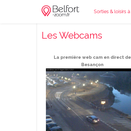
Sorties & loisirs à
Les Webcams
La première web cam en direct d
Besançon