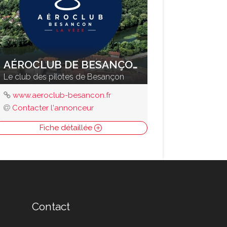
AÉROCLUB DE BESANÇON LA VEZE
Le club des pilotes de Besançon
www.aeroclub-besancon.fr
Contacter l'annonceur
Fiche détaillée
Contact