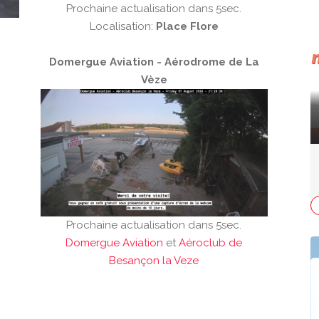
Prochaine actualisation dans 4sec.
Localisation:
Place Flore
Domergue Aviation - Aérodrome de La
Vèze
Prochaine actualisation dans 4sec.
Domergue Aviation
et
Aéroclub de
Besançon la Veze