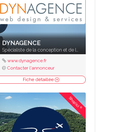
DYNAGENCE
Spécialiste de la conception et de la création de sites Internet
www.dynagence.fr
Contacter l'annonceur
Fiche détaillée
Shop'ici
®