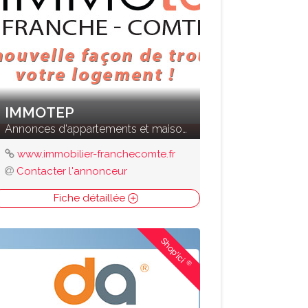
IMMOTEP
Annonces d'appartements et maisons à vendre
www.immobilier-franchecomte.fr
Contacter l'annonceur
Fiche détaillée
Shop'ici
®