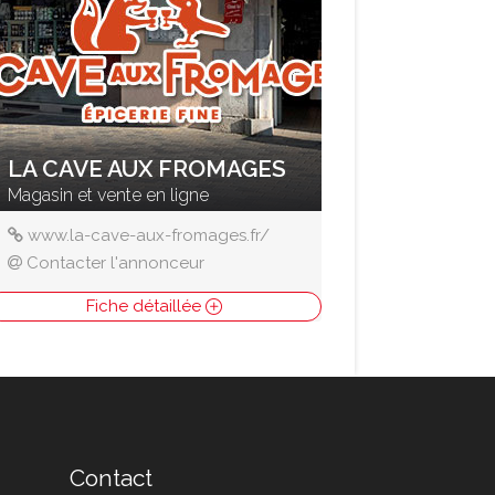
LA CAVE AUX FROMAGES
Magasin et vente en ligne
www.la-cave-aux-fromages.fr/
Contacter l'annonceur
Fiche détaillée
Contact