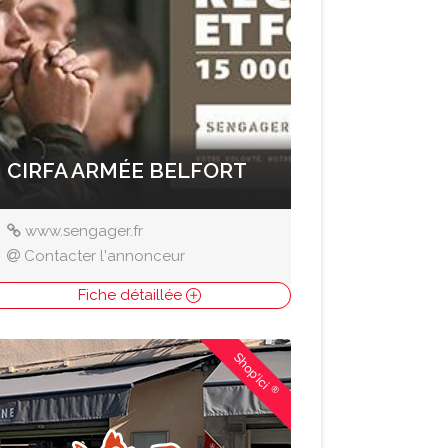
CIRFA ARMÉE BELFORT
www.sengager.fr
Contacter l'annonceur
Fiche détaillée
Shop'ici
®