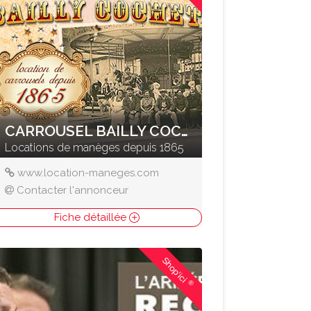
CARROUSEL BAILLY COCHET
Locations de manèges depuis 1865
www.location-maneges.com
Contacter l'annonceur
Fiche détaillée
Shop'ici
®