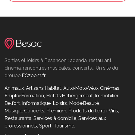
Sorties et loisirs à Besancon : agenda, restaurant,
cinema, rencontres musicales, concerts... Un site du
groupe
FCzoom.fr
Animaux
,
Artisans·Habitat
,
Auto·Moto·Vélo
,
Cinémas
,
Emploi·Formation
,
Hôtels·Hébergement
,
Immobilier
Belfort
,
Informatique
,
Loisirs
,
Mode·Beauté
,
Musique·Concerts
,
Premium
,
Produits du terroir·Vins
,
Restaurants
,
Services à domicile
,
Services aux
professionnels
,
Sport
,
Tourisme
.