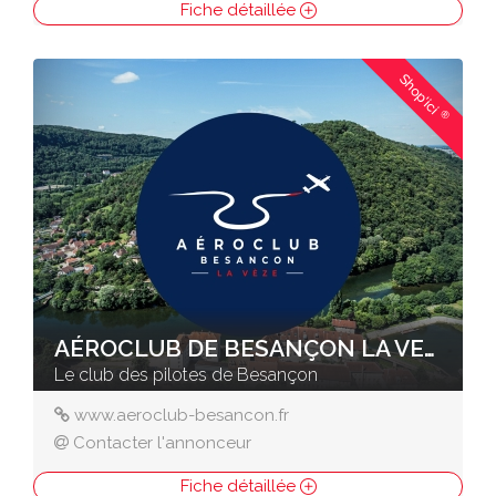
Fiche détaillée
Shop'ici
®
AÉROCLUB DE BESANÇON LA VEZE
Le club des pilotes de Besançon
www.aeroclub-besancon.fr
Contacter l'annonceur
Fiche détaillée