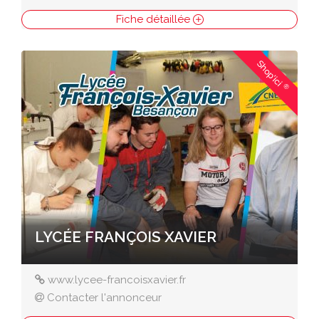
Fiche détaillée
Shop'ici
®
LYCÉE FRANÇOIS XAVIER
www.lycee-francoisxavier.fr
Contacter l'annonceur